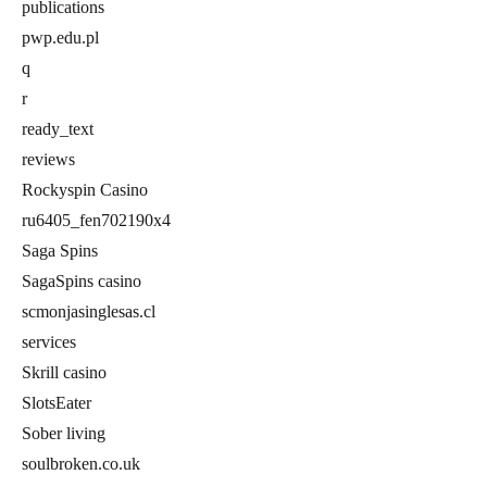
publications
pwp.edu.pl
q
r
ready_text
reviews
Rockyspin Casino
ru6405_fen702190x4
Saga Spins
SagaSpins casino
scmonjasinglesas.cl
services
Skrill casino
SlotsEater
Sober living
soulbroken.co.uk