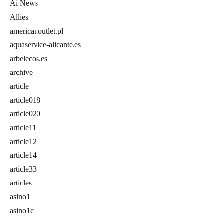
Ai News
Allies
americanoutlet.pl
aquaservice-alicante.es
arbelecos.es
archive
article
article018
article020
article11
article12
article14
article33
articles
asino1
asino1c