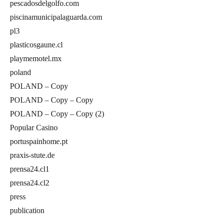
pescadosdelgolfo.com
piscinamunicipalaguarda.com
pl3
plasticosgaune.cl
playmemotel.mx
poland
POLAND – Copy
POLAND – Copy – Copy
POLAND – Copy – Copy (2)
Popular Casino
portuspainhome.pt
praxis-stute.de
prensa24.cl1
prensa24.cl2
press
publication