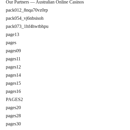
Our Partners — Australian Online Casinos
pack012_8nqa70vz0rp
pack054_vj6nbsisoh
pack073_1hf4hwtbhpu
page13
pages
pages09
pages11
pages12
pages14
pages15
pages16
PAGES2
pages20
pages28
pages30