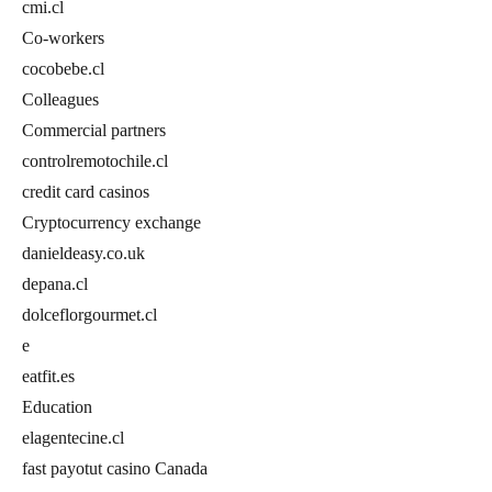
cmi.cl
Co-workers
cocobebe.cl
Colleagues
Commercial partners
controlremotochile.cl
credit card casinos
Cryptocurrency exchange
danieldeasy.co.uk
depana.cl
dolceflorgourmet.cl
e
eatfit.es
Education
elagentecine.cl
fast payotut casino Canada