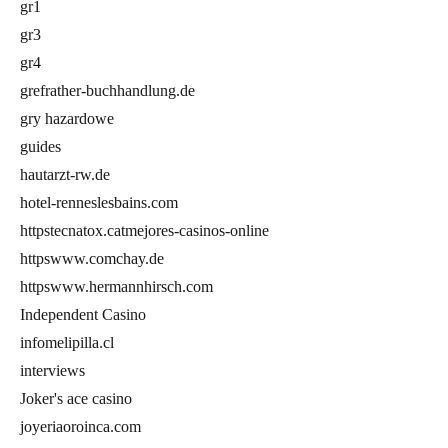
gr1
gr3
gr4
grefrather-buchhandlung.de
gry hazardowe
guides
hautarzt-rw.de
hotel-renneslesbains.com
httpstecnatox.catmejores-casinos-online
httpswww.comchay.de
httpswww.hermannhirsch.com
Independent Casino
infomelipilla.cl
interviews
Joker's ace casino
joyeriaoroinca.com