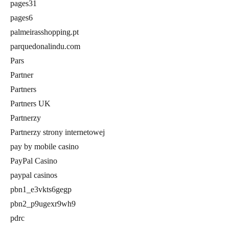
pages31
pages6
palmeirasshopping.pt
parquedonalindu.com
Pars
Partner
Partners
Partners UK
Partnerzy
Partnerzy strony internetowej
pay by mobile casino
PayPal Casino
paypal casinos
pbn1_e3vkts6gegp
pbn2_p9ugexr9wh9
pdrc