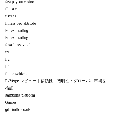
fast payout casino
filusa.cl
fiser.es
fitness-pro-aktiv.de
Forex Trading
Forex Trading
fosasluissilva.cl
fr1
fr2
fr4
francoschicken
FxVerge レビュー｜信頼性・透明性・グローバル市場を
検証
gambling platform
Games
gd-studio.co.uk