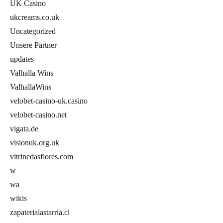
UK Casino
ukcreams.co.uk
Uncategorized
Unsere Partner
updates
Valhalla Wins
ValhallaWins
velobet-casino-uk.casino
velobet-casino.net
vigata.de
visionuk.org.uk
vitrinedasflores.com
w
wa
wikis
zapaterialastarria.cl