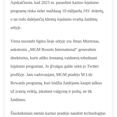
Apskaičiuota, kad 2023 m. pasaulinė kazino lojalumo
programų rinka siekė maždaug 10 milijardų JAV dolerių,
o tai rodo didėjančią klientų lojalumo svarbą žaidimų
srityje.
Viena nuostabi figūra šioje srityje yra Jimas Murrenas,
ankstesnis „MGM Resorts International“ generalinis
direktorius, kuris atliko lemiamą vaidmenį tobulinant
lojalumo programas. Jo įžvalgas galite sekti jo
Twitter
profilyje
. Jam vadovaujant, MGM pradėjo M Life
Rewards programą, kuri leidžia žaidėjams kaupti taškus
už įvairią veiklą, įskaitant valgymą ir poilsį, ne tik
žaidimus.
Šiuolaikiniais metais kazino pradėjo naudoti technologijas