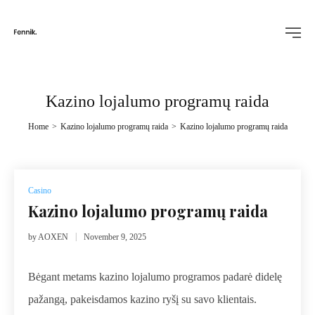
Kazino lojalumo programų raida
Home
>
Kazino lojalumo programų raida
>
Kazino lojalumo programų raida
Posted
Casino
in
Kazino lojalumo programų raida
by
AOXEN
November 9, 2025
Bėgant metams kazino lojalumo programos padarė didelę
pažangą, pakeisdamos kazino ryšį su savo klientais.