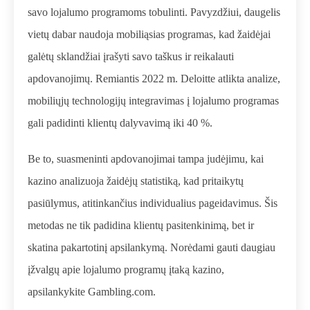
savo lojalumo programoms tobulinti. Pavyzdžiui, daugelis
vietų dabar naudoja mobiliąsias programas, kad žaidėjai
galėtų sklandžiai įrašyti savo taškus ir reikalauti
apdovanojimų. Remiantis 2022 m. Deloitte atlikta analize,
mobiliųjų technologijų integravimas į lojalumo programas
gali padidinti klientų dalyvavimą iki 40 %.
Be to, suasmeninti apdovanojimai tampa judėjimu, kai
kazino analizuoja žaidėjų statistiką, kad pritaikytų
pasiūlymus, atitinkančius individualius pageidavimus. Šis
metodas ne tik padidina klientų pasitenkinimą, bet ir
skatina pakartotinį apsilankymą. Norėdami gauti daugiau
įžvalgų apie lojalumo programų įtaką kazino,
apsilankykite
Gambling.com
.