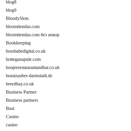
blog8
blog9
BloodySlots
bloomtiendas.com
bloomtiendas.com без анкор
Bookkeeping
bossbabedigital.co.uk
botteganapule.com
boujeerestaurantandbar.co.uk
brautzauber-darmstadt.de
breedbay.co.uk
Business Partner
Business partners
Bust
Casino
casino