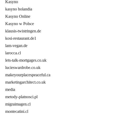
Kasyno
kasyno holandia
Kasyno Online
Kasyno w Polsce
klausis-twistringen.de
kosi-restaurant.de1
lam-vegan.de
larocca.cl
lets-talk-mortgages.co.uk
lucieswardrobe.co.uk
makeyourplacespeaceful.ca
marketingarchitect.co.uk
media
metody-platnosci.pl
migraimagen.cl
montecatini.cl